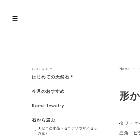
Home
CATEGORY
はじめての天然石＊
今月のおすすめ
形
Roma Jewelry
石から選ぶ
タワー オベ
★ゼコ産水晶（ゼコデソウザ／ゼッ
三角・ピラミ
カ産）