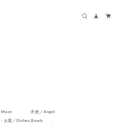
Moon
天使／Angel
お皿／Dishes,Bowls