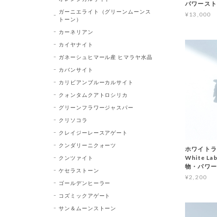
パワース
ガーニエライト（グリーンムーンス
¥13,000
トーン）
カーネリアン
カイヤナイト
ガネーシュヒマール産 ヒマラヤ水晶
カバンサイト
カリビアンブルーカルサイト
クォンタムクアトロシリカ
グリーンフラワージャスパー
クリソコラ
クレイジーレースアゲート
クンダリーニクォーツ
ホワイトラ
White L
クンツァイト
物・パワー
ケセラストーン
¥2,200
ゴールデンヒーラー
コズミックアゲート
サン＆ムーンストーン