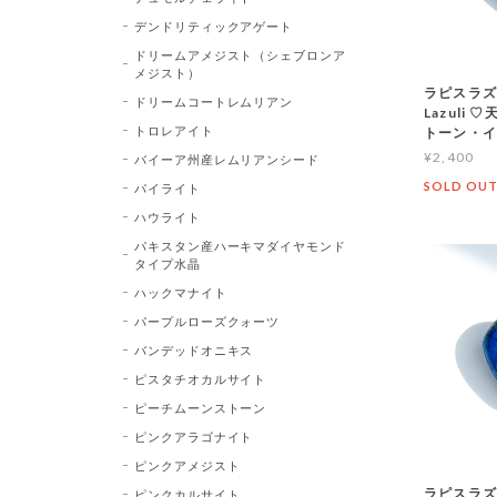
デンドリティックアゲート
ドリームアメジスト（シェブロンア
メジスト）
ラピスラズリ
ドリームコートレムリアン
Lazuli
トロレアイト
トーン・
¥2,400
バイーア州産レムリアンシード
SOLD OU
パイライト
ハウライト
パキスタン産ハーキマダイヤモンド
タイプ水晶
ハックマナイト
パープルローズクォーツ
バンデッドオニキス
ピスタチオカルサイト
ピーチムーンストーン
ピンクアラゴナイト
ピンクアメジスト
ラピスラズリ
ピンクカルサイト