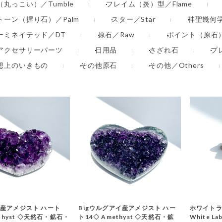
丸っこい）／Tumble
フレイム（炎）型／Flame
トーン（握り石）／Palm
スター／Star
神聖幾何学／
ーミネイテッド／DT
原石／Raw
ポイント（原石
アクセサリーパーツ
日用品
さざれ石
プ
想上のいきもの
その他原石
その他／Others
産アメジスト ハート
Bigウルグアイ産アメジスト ハー
ホワイトラ
ethyst ◇天然石・鉱石・
ト14◇ Amethyst ◇天然石・鉱
White L