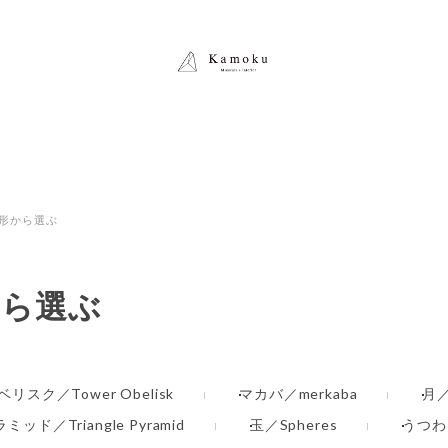
形から選ぶ
から選ぶ
リスク／Tower Obelisk
マカバ／merkaba
月／
ッド／Triangle Pyramid
玉／Spheres
うつわ・