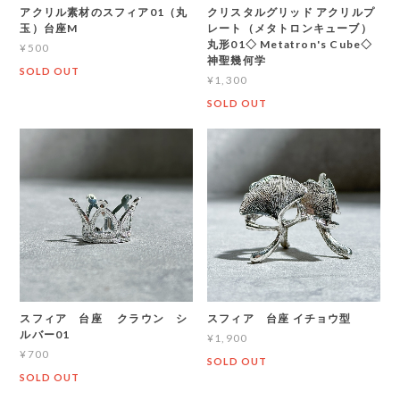
アクリル素材のスフィア01（丸
クリスタルグリッド アクリルプ
玉）台座M
レート（メタトロンキューブ）
丸形01◇ Metatron's Cube◇
¥500
神聖幾何学
SOLD OUT
¥1,300
SOLD OUT
スフィア 台座 クラウン シ
スフィア 台座 イチョウ型
ルバー01
¥1,900
¥700
SOLD OUT
SOLD OUT