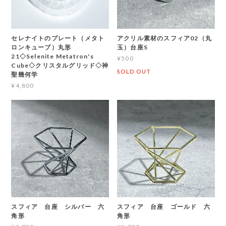
セレナイトのプレート（メタト
アクリル素材のスフィア02（丸
ロンキューブ）丸形
玉）台座S
21◇Selenite Metatron's
¥500
Cube◇クリスタルグリッド◇神
SOLD OUT
聖幾何学
¥4,800
スフィア 台座 シルバー 六
スフィア 台座 ゴールド 六
角形
角形