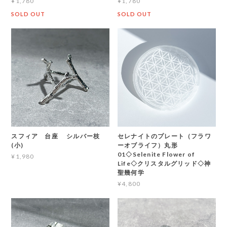
¥1,780
¥1,780
SOLD OUT
SOLD OUT
スフィア 台座 シルバー枝
セレナイトのプレート（フラワ
(小)
ーオブライフ）丸形
01◇Selenite Flower of
¥1,980
Life◇クリスタルグリッド◇神
聖幾何学
¥4,800