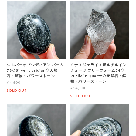
シルバーオブシディアン パーム
ミナスジェライス産ルチルイン
73◇Silver obsidian◇天然
クォーツ フリーフォーム54◇
石・鉱物・パワーストーン
Rutile in Quartz◇天然石・鉱
物・パワーストーン
¥4,600
¥14,000
SOLD OUT
SOLD OUT