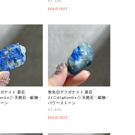
¥5,500
T
SOLD OUT
ガナイト 原石
蛍光◎アフガナイト 原石
hanite◇ 天然石・鉱物・
21◇Afghanite◇ 天然石・鉱物・
トーン
パワーストーン
¥2,800
T
SOLD OUT