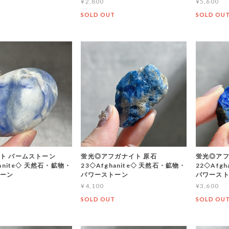
¥2,800
¥5,600
T
SOLD OUT
SOLD OU
ト パームストーン
蛍光◎アフガナイト 原石
蛍光◎アフ
hanite◇ 天然石・鉱物・
23◇Afghanite◇ 天然石・鉱物・
22◇Afg
トーン
パワーストーン
パワース
¥4,100
¥3,600
T
SOLD OUT
SOLD OU