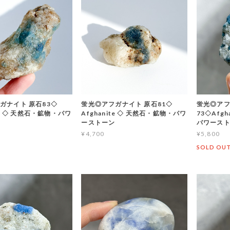
ガナイト 原石83◇
蛍光◎アフガナイト 原石81◇
蛍光◎アフ
ite ◇ 天然石・鉱物・パワ
Afghanite ◇ 天然石・鉱物・パワ
73◇Afg
ーストーン
パワース
¥4,700
¥5,800
SOLD OU