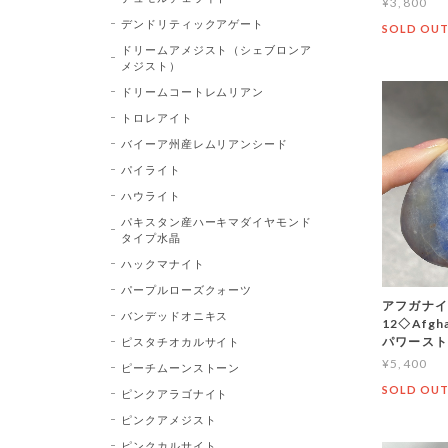
¥3,800
デンドリティックアゲート
SOLD OU
ドリームアメジスト（シェブロンア
メジスト）
ドリームコートレムリアン
トロレアイト
バイーア州産レムリアンシード
パイライト
ハウライト
パキスタン産ハーキマダイヤモンド
タイプ水晶
ハックマナイト
パープルローズクォーツ
アフガナイ
バンデッドオニキス
12◇Afg
パワース
ピスタチオカルサイト
¥5,400
ピーチムーンストーン
SOLD OU
ピンクアラゴナイト
ピンクアメジスト
ピンクカルサイト