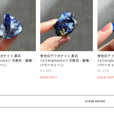
ガナイト 原石
蛍光◎アフガナイト 原石
蛍光◎アフ
hanite◇ 天然石・鉱物・
13◇Afghanite◇ 天然石・鉱物・
11◇Afg
トーン
パワーストーン
パワース
¥3,800
¥3,100
T
SOLD OUT
SOLD OU
VIEW MORE