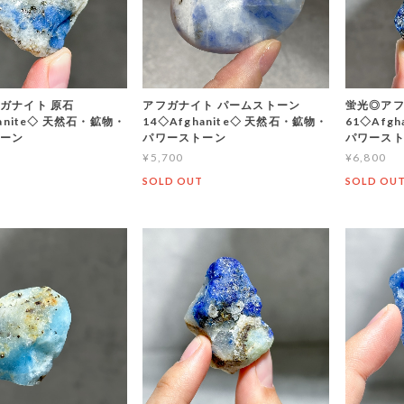
ガナイト 原石
アフガナイト パームストーン
蛍光◎アフ
hanite◇ 天然石・鉱物・
14◇Afghanite◇ 天然石・鉱物・
61◇Afg
トーン
パワーストーン
パワース
¥5,700
¥6,800
T
SOLD OUT
SOLD OU