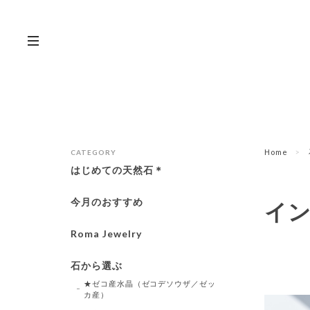
Home
CATEGORY
はじめての天然石＊
今月のおすすめ
イ
Roma Jewelry
石から選ぶ
★ゼコ産水晶（ゼコデソウザ／ゼッ
カ産）