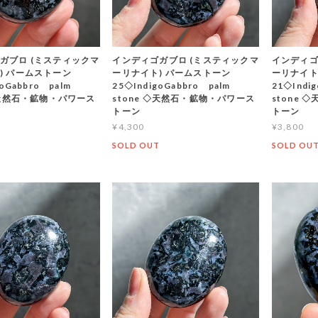
ガブロ (ミスティックマ
インディゴガブロ (ミスティックマ
インディゴ
) パームストーン
ーリナイト) パームストーン
ーリナイト
goGabbro palm
25◇IndigoGabbro palm
21◇Indi
 ◇天然石・鉱物・パワース
stone ◇天然石・鉱物・パワース
stone
トーン
トーン
¥4,300
¥3,800
T
SOLD OUT
SOLD OU