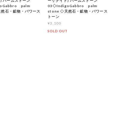
) パームストーン
ーリナイト) パームストーン
goGabbro palm
03◇IndigoGabbro palm
 ◇天然石・鉱物・パワース
stone ◇天然石・鉱物・パワース
トーン
¥3,100
T
SOLD OUT