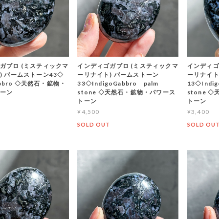
ガブロ (ミスティックマ
インディゴガブロ (ミスティックマ
インディゴ
) パームストーン43◇
ーリナイト) パームストーン
ーリナイト
Gabbro ◇天然石・鉱物・
33◇IndigoGabbro palm
13◇Indi
トーン
stone ◇天然石・鉱物・パワース
stone
トーン
トーン
¥4,500
¥3,400
T
SOLD OUT
SOLD OU