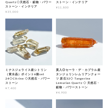
Quartz◇天然石・鉱物・パワー
ストーン・インテリア
ストーン・インテリア
¥11,800
¥35,000
ミナスジェライス産シトリン
貫入◎セーラ・デ・カブラル産
（黄水晶）ポイント6個set
タンジェリンレムリアンクォー
24◇Citrine ◇天然石・パワー
ツ 原石32◇ Tangerine
ストーン
Lemurian Quartz ◇ 天然石・
鉱物・パワーストーン
¥7,400
¥4,900