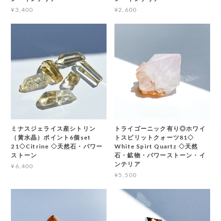
¥3,400
¥2,600
ミナスジェライス産シトリン
トライゴーニック有り◎ホワイ
（黄水晶）ポイント6個set
トスピリットクォーツ81◇
21◇Citrine ◇天然石・パワー
White Spirt Quartz ◇天然
ストーン
石・鉱物・パワーストーン・イ
ンテリア
¥6,400
¥5,500