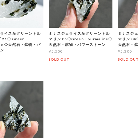
ライス産グリーントル
ミナスジェライス産グリーントル
ミナスジ
21◇ Green
マリン 05◇Green Tourmaline◇
マリン 04◇
line ◇天然石・鉱物・パ
天然石・鉱物・パワーストーン
天然石・
ーン
¥5,500
¥5,300
SOLD OUT
SOLD OU
T