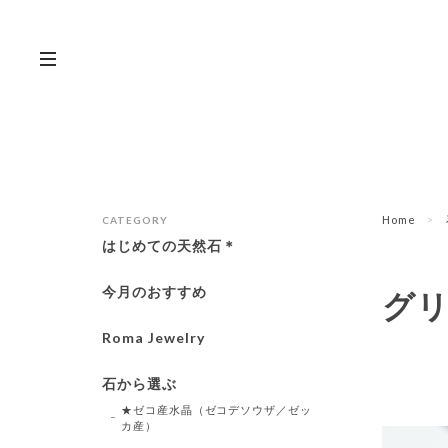
Home
CATEGORY
はじめての天然石＊
今月のおすすめ
グ
Roma Jewelry
石から選ぶ
★ゼコ産水晶（ゼコデソウザ／ゼッ
カ産）