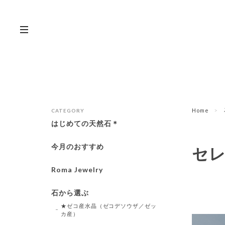
Home
CATEGORY
はじめての天然石＊
今月のおすすめ
セ
Roma Jewelry
石から選ぶ
★ゼコ産水晶（ゼコデソウザ／ゼッ
カ産）