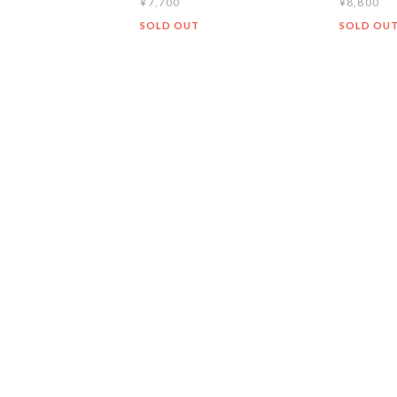
¥7,700
¥8,800
T
SOLD OUT
SOLD OU