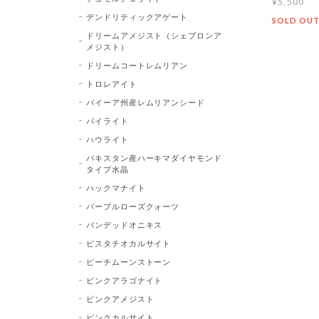
¥5,500
デンドリティックアゲート
SOLD OU
ドリームアメジスト（シェブロンア
メジスト）
ドリームコートレムリアン
トロレアイト
バイーア州産レムリアンシード
パイライト
ハウライト
パキスタン産ハーキマダイヤモンド
タイプ水晶
ハックマナイト
パープルローズクォーツ
バンデッドオニキス
ピスタチオカルサイト
ピーチムーンストーン
ピンクアラゴナイト
ピンクアメジスト
ピンクカルサイト