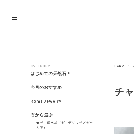
Home
CATEGORY
はじめての天然石＊
今月のおすすめ
チ
Roma Jewelry
石から選ぶ
★ゼコ産水晶（ゼコデソウザ／ゼッ
カ産）