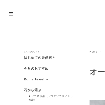
Home
CATEGORY
はじめての天然石＊
今月のおすすめ
オ
Roma Jewelry
石から選ぶ
★ゼコ産水晶（ゼコデソウザ／ゼッ
カ産）