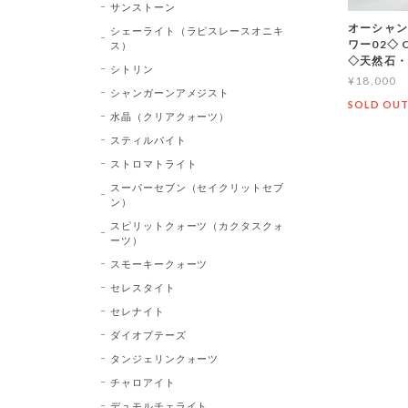
サンストーン
オーシャン
シェーライト（ラピスレースオニキ
ワー02◇ Oc
ス）
◇天然石・
シトリン
¥18,000
シャンガーンアメジスト
SOLD OU
水晶（クリアクォーツ）
スティルバイト
ストロマトライト
スーパーセブン（セイクリットセブ
ン）
スピリットクォーツ（カクタスクォ
ーツ）
スモーキークォーツ
セレスタイト
セレナイト
ダイオプテーズ
タンジェリンクォーツ
チャロアイト
デュモルチェライト