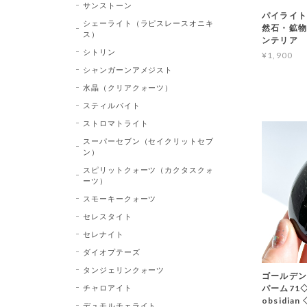
サンストーン
パイライト 
シェーライト（ラピスレースオニキ
然石・鉱物
ス）
ンテリア
シトリン
¥1,900
シャンガーンアメジスト
水晶（クリアクォーツ）
スティルバイト
ストロマトライト
スーパーセブン（セイクリットセブ
ン）
スピリットクォーツ（カクタスクォ
ーツ）
スモーキークォーツ
セレスタイト
セレナイト
ダイオプテーズ
タンジェリンクォーツ
ゴールデン
チャロアイト
パーム71◇ 
obsidi
デュモルチェライト