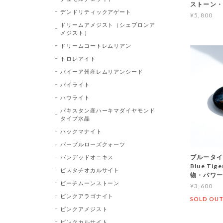
ストーン・
デンドリティックアゲート
¥5,800
ドリームアメジスト（シェブロンア
メジスト）
ドリームコートレムリアン
トロレアイト
バイーア州産レムリアンシード
パイライト
ハウライト
パキスタン産ハーキマダイヤモンド
タイプ水晶
ハックマナイト
パープルローズクォーツ
ブルータイ
バンデッドオニキス
Blue Ti
ピスタチオカルサイト
物・パワー
ピーチムーンストーン
¥3,600
ピンクアラゴナイト
SOLD OU
ピンクアメジスト
ピンクカルサイト