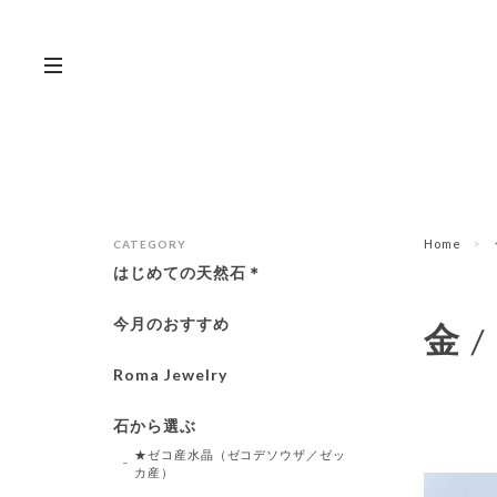
Home
CATEGORY
はじめての天然石＊
今月のおすすめ
金 /
Roma Jewelry
石から選ぶ
★ゼコ産水晶（ゼコデソウザ／ゼッ
カ産）