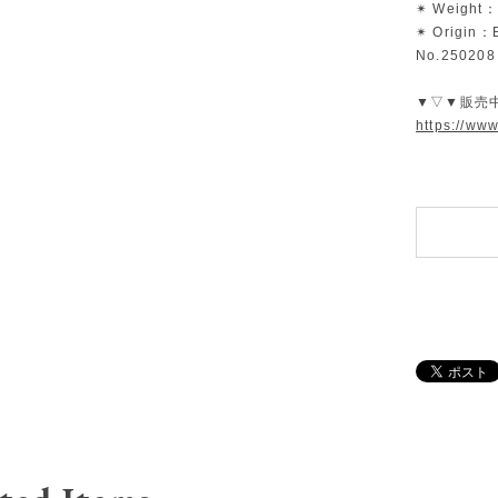
✴︎ Weight：
✴︎ Origin：B
No.250208
▼▽▼販売
https://ww