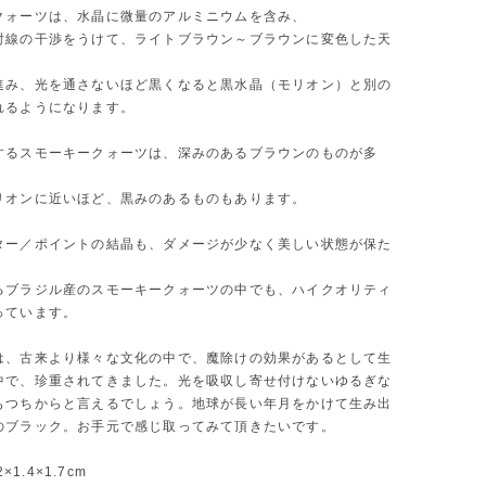
クォーツは、水晶に微量のアルミニウムを含み、
射線の干渉をうけて、ライトブラウン～ブラウンに変色した天
進み、光を通さないほど黒くなると黒水晶（モリオン）と別の
れるようになります。
するスモーキークォーツは、深みのあるブラウンのものが多
リオンに近いほど、黒みのあるものもあります。
ター／ポイントの結晶も、ダメージが少なく美しい状態が保た
るブラジル産のスモーキークォーツの中でも、ハイクオリティ
っています。
は、古来より様々な文化の中で、魔除けの効果があるとして生
中で、珍重されてきました。光を吸収し寄せ付けないゆるぎな
もつちからと言えるでしょう。地球が長い年月をかけて生み出
のブラック。お手元で感じ取ってみて頂きたいです。
2×1.4×1.7cm