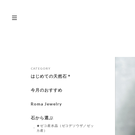
CATEGORY
はじめての天然石＊
今月のおすすめ
Roma Jewelry
石から選ぶ
★ゼコ産水晶（ゼコデソウザ／ゼッ
カ産）