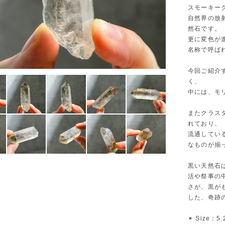
スモーキー
自然界の放
然石です。
更に変色が
名称で呼ば
今回ご紹介
く、
中には、モ
またクラス
れており、
流通してい
なものが揃
黒い天然石
活や祭事の
さが、黒が
した、奇跡
✴︎ Size：5.