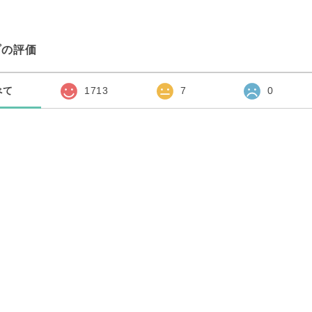
プの評価
べて
1713
7
0