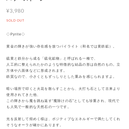
¥3,980
SOLD OUT
◇Pyrite◇
黄金の輝きが強い存在感を放つパイライト（和名では黄鉄鉱）。
硫黄と鉄分から成る「硫化鉱物」と呼ばれる一種で、
人工的に整えられたかのような特徴的な結晶の形は自然のもの。立
方体や八面体などに形成されます。
鉄質なので、小さくともずっしりとした重みを感じられますよ。
暗い場所で叩くと火花を散らすことから、火打ち石として古来より
使用されてきた他、
この輝きから魔を跳ね返す“魔除けの石”としても珍重され、現代で
も人気で一般的な天然石の一つです。
光を反射して煌めく様は、ポジティブなエネルギーで満たしてくれ
そうなオーラが確かにあります。