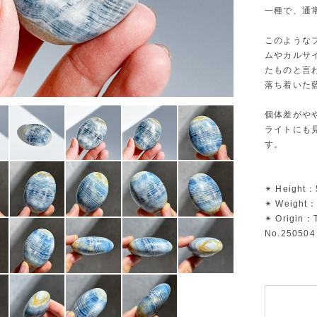
一種で、通
このような
ムやカルサ
たものと言
落ち着いた
個体差がや
ライトにも
す。
✴︎ Height：
✴︎ Weight：
✴︎ Origin：
No.250504