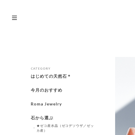
CATEGORY
はじめての天然石＊
今月のおすすめ
Roma Jewelry
石から選ぶ
★ゼコ産水晶（ゼコデソウザ／ゼッ
カ産）