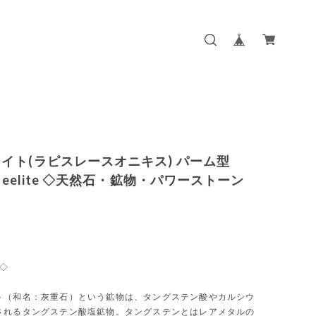
イト(ラピスレースオニキス) パーム型
cheelite ◇天然石・鉱物・パワーストーン
e◇
ト（和名：灰重石）という鉱物は、タングステン酸やカルシウ
されるタングステン酸塩鉱物。タングステンとはレアメタルの