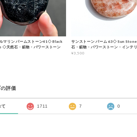
マリン パームストーン41◇ Black
サンストーン パーム 63◇ Sun Stone
line ◇天然石・鉱物・パワーストーン
石・鉱物・パワーストーン・インテ
¥3,500
プの評価
べて
1711
7
0