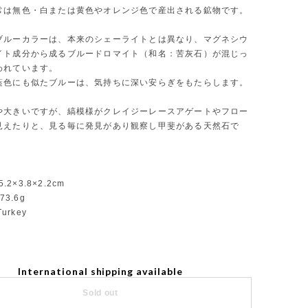
常は無色・白または黄色やオレンジ色で産出される鉱物です。
ブルーカラーは、本来のシェーライトとは異なり、マグネシウ
イト成分から成るブルードロマイト（和名：苦灰石）が混じっ
われています。
藍色にも似たブルーは、気持ちに深い安らぎをもたらします。
や大きいですが、縞模様がクレイジーレースアゲートやフロー
見えたりと、見る毎に発見があり観察し甲斐がある天然石で
5.2×3.8×2.2cm
73.6g
Turkey
International shipping available
Sold out