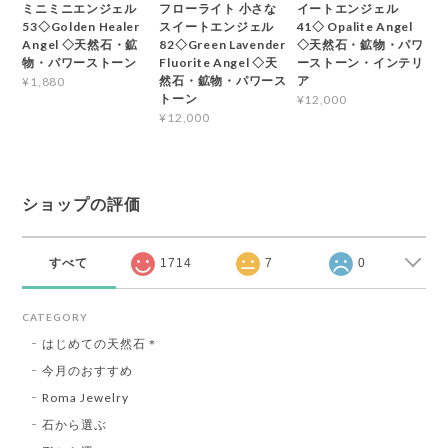
ミニミニエンジェル
フローライト 小さな
イートエンジェル
53◇Golden Healer
スイートエンジェル
41◇ Opalite Angel
Angel ◇天然石・鉱
82◇Green Lavender
◇天然石・鉱物・パワ
物・パワーストーン
Fluorite Angel ◇天
ーストーン・インテリ
然石・鉱物・パワース
ア
¥1,880
トーン
¥12,000
¥12,000
ショップの評価
すべて
1714
7
0
CATEGORY
はじめての天然石＊
今月のおすすめ
Roma Jewelry
石から選ぶ