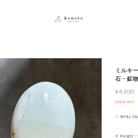
ミルキーオ
石・鉱
¥4,600
SOLD OUT
◇ Milky O
✴︎ Height：