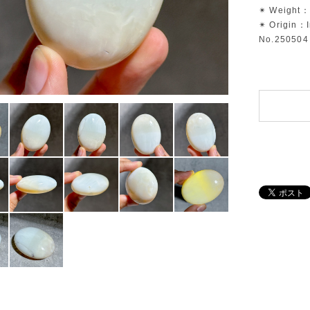
✴︎ Weight：
✴︎ Origin：
No.250504