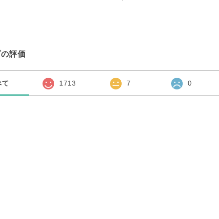
プの評価
べて
1713
7
0