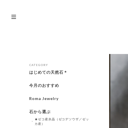
CATEGORY
はじめての天然石＊
今月のおすすめ
Roma Jewelry
石から選ぶ
★ゼコ産水晶（ゼコデソウザ／ゼッ
カ産）