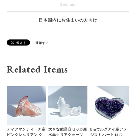
Sold out
日本国内にお住まいの方向け
通報する
Related Items
ディアマンティーナ産
大きな結晶◎ゼッカ産
Bigウルグアイ産アメ
ピンクレムリアン ク
水晶クリアクォーツ
ジスト ハート14◇