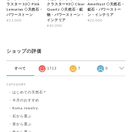
ラスター 32◇ Pink
クラスター93◇ Clear
Amethyst ◇天然石・
Lemurian ◇天然石・
Quartz ◇天然石・鉱
鉱石・パワーストー
パワーストーン
物・パワーストーン・
ン・インテリア
インテリア
¥21,000
¥22,000
¥43,000
ショップの評価
すべて
1713
7
0
CATEGORY
はじめての天然石＊
今月のおすすめ
Roma Jewelry
石から選ぶ
形から選ぶ
色から選ぶ