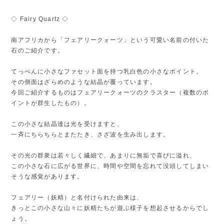
◇ Fairy Quartz ◇
南アフリカから「フェアリークォーツ」という可愛い名前の付いた
石のご紹介です。
てっぺんに小さなファセット面を持つ乳白色の小さなポイント。
その側面はざらめのような結晶が覆っています。
今回ご紹介するものはフェアリークォーツのクラスター（複数のポ
イントが群生したもの）。
この小さな結晶達は光を受けますと、
一斉にちらちらとまたたき、さざ波を生み出します。
その光の群衆は若々しく繊細で、あまりに無垢で喜びに溢れ、
この小さな石に広がる世界に、時間や空間を忘れて没頭してしまい
そうな感覚があります。
フェアリー（妖精）と名付けられた由来は、
きっとこの小さな山々に妖精たちが遊ぶ様子を想起させるからでし
ょう。