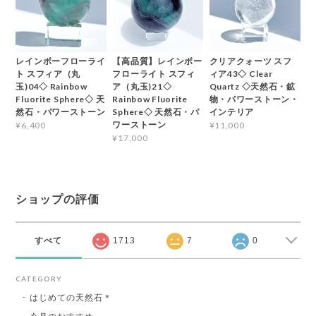
レインボーフローライ
【高品質】レインボー
クリアクォーツ スフ
ト スフィア（丸
フローライト スフィ
ィア43◇ Clear
玉)04◇ Rainbow
ア（丸玉)21◇
Quartz ◇天然石・鉱
Fluorite Sphere◇ 天
Rainbow Fluorite
物・パワーストーン・
然石・パワーストーン
Sphere◇ 天然石・パ
インテリア
ワーストーン
¥6,400
¥11,000
¥17,000
ショップの評価
すべて
1713
7
0
CATEGORY
はじめての天然石＊