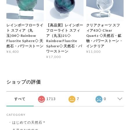
レインボーフローライ
【高品質】レインボー
クリアクォーツ スフ
ト スフィア（丸
フローライト スフィ
ィア43◇ Clear
玉)04◇ Rainbow
ア（丸玉)21◇
Quartz ◇天然石・鉱
Fluorite Sphere◇ 天
Rainbow Fluorite
物・パワーストーン・
然石・パワーストーン
Sphere◇ 天然石・パ
インテリア
ワーストーン
¥6,400
¥11,000
¥17,000
ショップの評価
すべて
1713
7
0
CATEGORY
はじめての天然石＊