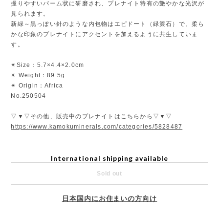
握りやすいパーム状に研磨され、プレナイト特有の艶やかな光沢が
見られます。
新緑～黒っぽい針のような内包物はエピドート（緑簾石）で、柔ら
かな印象のプレナイトにアクセントを加えるように共生していま
す。
✴︎Size：5.7×4.4×2.0cm
✴︎ Weight：89.5g
✴︎ Origin：Africa
No.250504
▽▼▽その他、販売中のプレナイトはこちらから▽▼▽
https://www.kamokuminerals.com/categories/5828487
International shipping available
Sold out
日本国内にお住まいの方向け