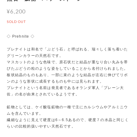
¥6,200
SOLD OUT
◇ Prehnite ◇
プレナイトは和名で「ぶどう石」と呼ばれる、瑞々しく落ち着いた
グリーンカラーの天然石です。
マスカットのような色味で、原石状だと結晶が重なり合い丸みを帯
びたぶどうの粒のような姿をしていることから名付けられました。
板状結晶のものもあり、一部に束のような結晶が左右に伸びてリボ
ンのような形状に成長するものも中には見られます。
プレナイトという名前は発見者であるオランダ軍人「プレーン大
佐」の名が由来とされているようです。
鉱物としては、ケイ酸塩鉱物の一種で主にカルシウムやアルミニウ
ムを含んでいます。
繊細なように見えて硬度は6～6.5あるので、硬度７の水晶と同じく
らいの比較的扱いやすい天然石です。