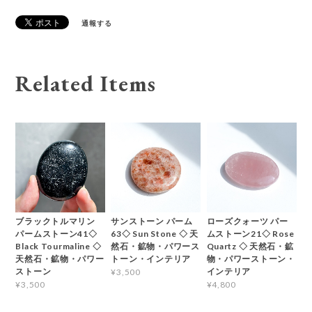
通報する
Related Items
ブラックトルマリン
サンストーン パーム
ローズクォーツ パー
パームストーン41◇
63◇ Sun Stone ◇ 天
ムストーン21◇ Rose
Black Tourmaline ◇
然石・鉱物・パワース
Quartz ◇ 天然石・鉱
天然石・鉱物・パワー
トーン・インテリア
物・パワーストーン・
ストーン
インテリア
¥3,500
¥3,500
¥4,800