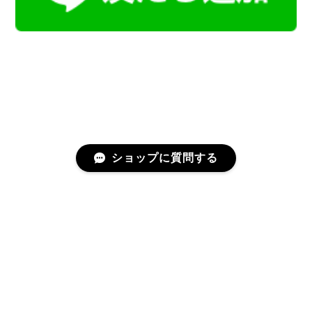
ショップに質問する
プライバシーポリシー
特定商取引法に基づく表記
会員規約
©Kamoku［カモク］インテリア天然石・鉱物のネットショップ