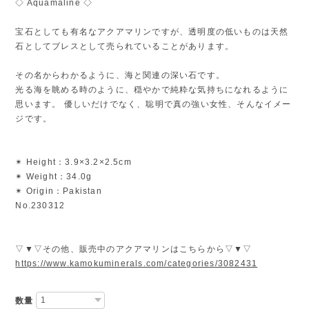
◇ Aquamaline ◇
宝石としても有名なアクアマリンですが、透明度の低いものは天然
石としてブレスとして売られていることがあります。
その名からわかるように、海と関連の深い石です。
光る海を眺める時のように、穏やかで純粋な気持ちになれるように
思います。 優しいだけでなく、聡明で真の強い女性、そんなイメー
ジです。
✴︎ Height：3.9×3.2×2.5cm
✴︎ Weight：34.0g
✴︎ Origin：Pakistan
No.230312
▽▼▽その他、販売中のアクアマリンはこちらから▽▼▽
https://www.kamokuminerals.com/categories/3082431
数量