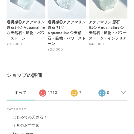
透明感◎アクアマリン
透明感◎アクアマリン
アクアマリン 原石
原石64◇ Aquamaline
原石 73◇
81◇ Aquamaline ◇
◇天然石・鉱物・パワ
Aquamaline ◇天然
天然石・鉱物・パワー
ーストーン
石・鉱物・パワースト
ストーン・インテリア
ーン
¥18,000
¥43,000
¥20,000
ショップの評価
すべて
1713
7
0
CATEGORY
はじめての天然石＊
今月のおすすめ
Roma Jewelry