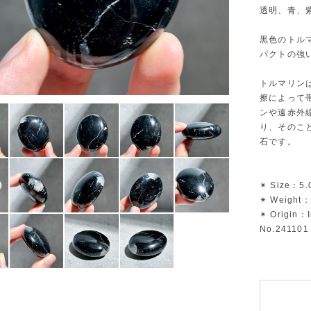
透明、青、
黒色のトル
パクトの強
トルマリン
擦によって
ンや遠赤外
り、そのこ
石です。
✴︎ Size：5.
✴︎ Weight：
✴︎ Origin：
No.241101