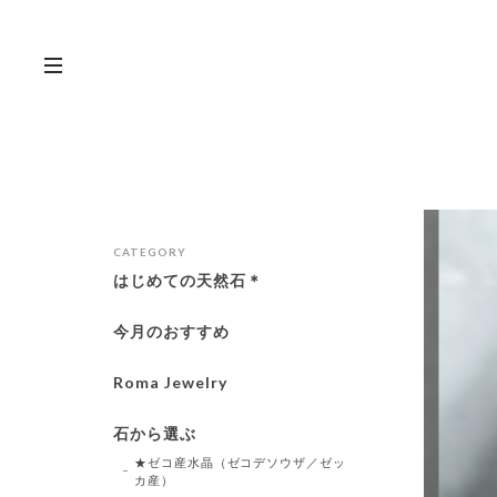
CATEGORY
はじめての天然石＊
今月のおすすめ
Roma Jewelry
石から選ぶ
★ゼコ産水晶（ゼコデソウザ／ゼッ
カ産）