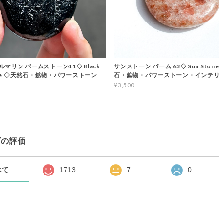
マリン パームストーン41◇ Black
サンストーン パーム 63◇ Sun Stone
line ◇天然石・鉱物・パワーストーン
石・鉱物・パワーストーン・インテ
¥3,500
プの評価
べて
1713
7
0