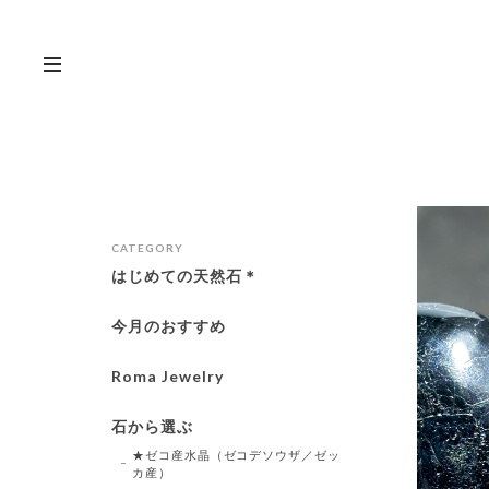
CATEGORY
はじめての天然石＊
今月のおすすめ
Roma Jewelry
石から選ぶ
★ゼコ産水晶（ゼコデソウザ／ゼッ
カ産）