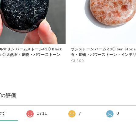
マリン パームストーン41◇ Black
サンストーン パーム 63◇ Sun Stone
line ◇天然石・鉱物・パワーストーン
石・鉱物・パワーストーン・インテ
¥3,500
プの評価
べて
1711
7
0