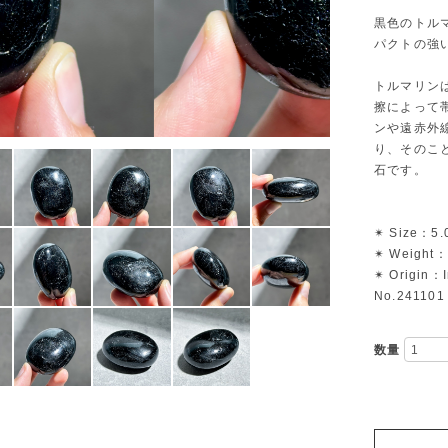
黒色のトル
パクトの強
トルマリン
擦によって
ンや遠赤外
り、そのこ
石です。
✴︎ Size：5.
✴︎ Weight：
✴︎ Origin：
No.241101
数量