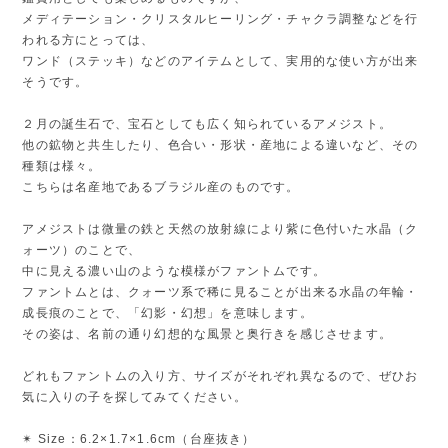
メディテーション・クリスタルヒーリング・チャクラ調整などを行
われる方にとっては、
ワンド（ステッキ）などのアイテムとして、実用的な使い方が出来
そうです。
２月の誕生石で、宝石としても広く知られているアメジスト。
他の鉱物と共生したり、色合い・形状・産地による違いなど、その
種類は様々。
こちらは名産地であるブラジル産のものです。
アメジストは微量の鉄と天然の放射線により紫に色付いた水晶（ク
ォーツ）のことで、
中に見える濃い山のような模様がファントムです。
ファントムとは、クォーツ系で稀に見ることが出来る水晶の年輪・
成長痕のことで、「幻影・幻想」を意味します。
その姿は、名前の通り幻想的な風景と奥行きを感じさせます。
どれもファントムの入り方、サイズがそれぞれ異なるので、ぜひお
気に入りの子を探してみてください。
✴︎ Size：6.2×1.7×1.6cm（台座抜き）