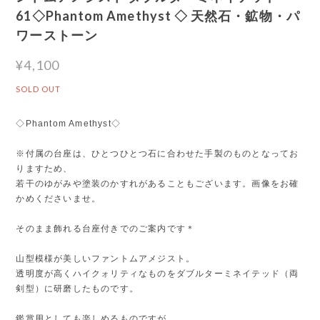
61◇Phantom Amethyst ◇ 天然石・鉱物・パ
ワーストーン
¥4,100
SOLD OUT
◇Phantom Amethyst◇
※付属の台座は、ひとつひとつ石に合わせた手製のものとなってお
りますため、
若干のゆがみや塗装のかすれがあることもございます。画像をお確
かめくださいませ。
そのまま飾れる台座付きでのご案内です＊
山型模様が美しいファントムアメジスト。
透明度が高くハイクォリティなものをダブルターミネイテッド（両
剣型）に研磨したものです。
鑑賞用としても楽しめるものですが、