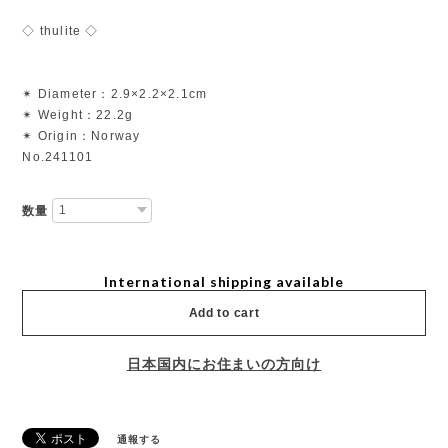
◇ thulite ◇
✴︎ Diameter：2.9×2.2×2.1cm
✴︎ Weight：22.2g
✴︎ Origin：Norway
No.241101
数量
International shipping available
Add to cart
日本国内にお住まいの方向け
通報する