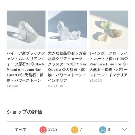
バイーア産ブラックフ
大きな結晶◎ゼッカ産
レインボーフローライ
ァントムレムリアンク
水晶クリアクォーツ
ト ハート 3個set 05◇
ォーツ原石23◇Black
クラスター93◇ Clear
Rainbow Fluorite ◇
Phantom Lemurian
Quartz ◇天然石・鉱
天然石・鉱物・パワー
Quartz◇ 天然石・鉱
物・パワーストーン・
ストーン・インテリア
物・パワーストーン
インテリア
¥3,000
¥8,800
¥43,000
ショップの評価
すべて
1713
7
0