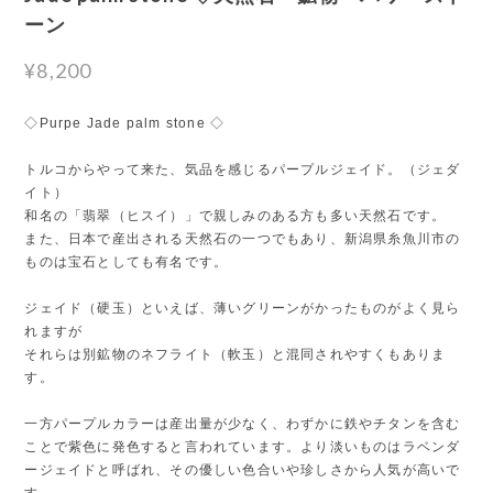
ーン
¥8,200
◇Purpe Jade palm stone ◇
トルコからやって来た、気品を感じるパープルジェイド。（ジェダ
イト）
和名の「翡翠（ヒスイ）」で親しみのある方も多い天然石です。
また、日本で産出される天然石の一つでもあり、新潟県糸魚川市の
ものは宝石としても有名です。
ジェイド（硬玉）といえば、薄いグリーンがかったものがよく見ら
れますが
それらは別鉱物のネフライト（軟玉）と混同されやすくもありま
す。
一方パープルカラーは産出量が少なく、わずかに鉄やチタンを含む
ことで紫色に発色すると言われています。より淡いものはラベンダ
ージェイドと呼ばれ、その優しい色合いや珍しさから人気が高いで
す。