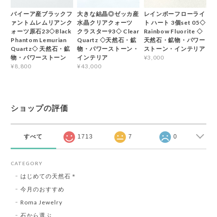
バイーア産ブラックフ
大きな結晶◎ゼッカ産
レインボーフローライ
ァントムレムリアンク
水晶クリアクォーツ
ト ハート 3個set 05◇
ォーツ原石23◇Black
クラスター93◇ Clear
Rainbow Fluorite ◇
Phantom Lemurian
Quartz ◇天然石・鉱
天然石・鉱物・パワー
Quartz◇ 天然石・鉱
物・パワーストーン・
ストーン・インテリア
物・パワーストーン
インテリア
¥3,000
¥8,800
¥43,000
ショップの評価
すべて
1713
7
0
CATEGORY
はじめての天然石＊
今月のおすすめ
Roma Jewelry
石から選ぶ