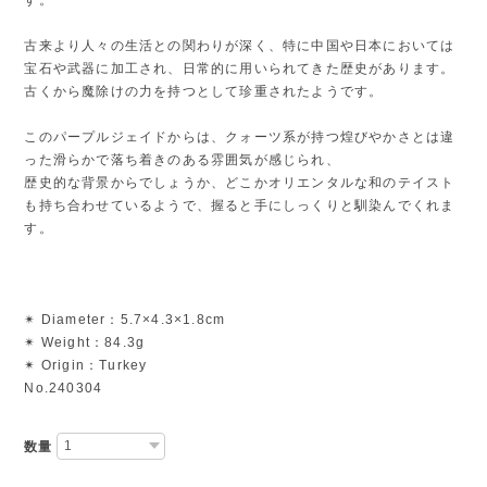
古来より人々の生活との関わりが深く、特に中国や日本においては
宝石や武器に加工され、日常的に用いられてきた歴史があります。
古くから魔除けの力を持つとして珍重されたようです。
このパープルジェイドからは、クォーツ系が持つ煌びやかさとは違
った滑らかで落ち着きのある雰囲気が感じられ、
歴史的な背景からでしょうか、どこかオリエンタルな和のテイスト
も持ち合わせているようで、握ると手にしっくりと馴染んでくれま
す。
✴︎ Diameter：5.7×4.3×1.8cm
✴︎ Weight：84.3g
✴︎ Origin：Turkey
No.240304
数量