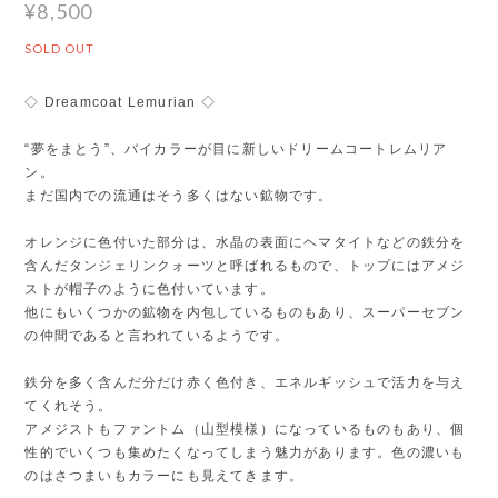
¥8,500
SOLD OUT
◇ Dreamcoat Lemurian ◇
“夢をまとう”、バイカラーが目に新しいドリームコートレムリア
ン。
まだ国内での流通はそう多くはない鉱物です。
オレンジに色付いた部分は、水晶の表面にヘマタイトなどの鉄分を
含んだタンジェリンクォーツと呼ばれるもので、トップにはアメジ
ストが帽子のように色付いています。
他にもいくつかの鉱物を内包しているものもあり、スーパーセブン
の仲間であると言われているようです。
鉄分を多く含んだ分だけ赤く色付き、エネルギッシュで活力を与え
てくれそう。
アメジストもファントム（山型模様）になっているものもあり、個
性的でいくつも集めたくなってしまう魅力があります。色の濃いも
のはさつまいもカラーにも見えてきます。