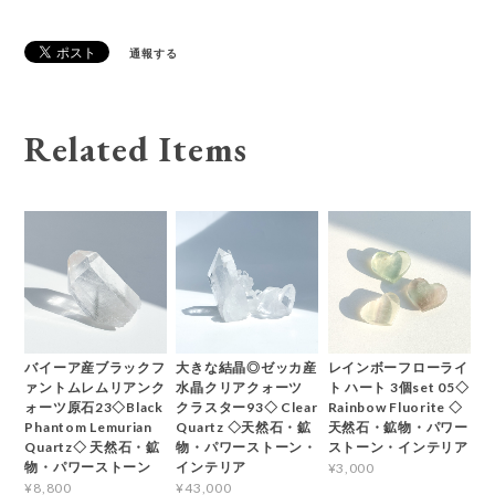
通報する
Related Items
バイーア産ブラックフ
大きな結晶◎ゼッカ産
レインボーフローライ
ァントムレムリアンク
水晶クリアクォーツ
ト ハート 3個set 05◇
ォーツ原石23◇Black
クラスター93◇ Clear
Rainbow Fluorite ◇
Phantom Lemurian
Quartz ◇天然石・鉱
天然石・鉱物・パワー
Quartz◇ 天然石・鉱
物・パワーストーン・
ストーン・インテリア
物・パワーストーン
インテリア
¥3,000
¥8,800
¥43,000