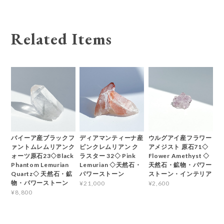
Related Items
バイーア産ブラックフ
ディアマンティーナ産
ウルグアイ産フラワー
ァントムレムリアンク
ピンクレムリアン ク
アメジスト 原石71◇
ォーツ原石23◇Black
ラスター 32◇ Pink
Flower Amethyst ◇
Phantom Lemurian
Lemurian ◇天然石・
天然石・鉱物・パワー
Quartz◇ 天然石・鉱
パワーストーン
ストーン・インテリア
物・パワーストーン
¥21,000
¥2,600
¥8,800