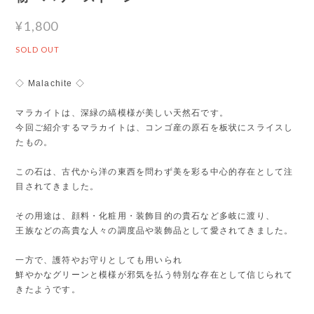
¥1,800
SOLD OUT
◇ Malachite ◇
マラカイトは、深緑の縞模様が美しい天然石です。
今回ご紹介するマラカイトは、コンゴ産の原石を板状にスライスし
たもの。
この石は、古代から洋の東西を問わず美を彩る中心的存在として注
目されてきました。
その用途は、顔料・化粧用・装飾目的の貴石など多岐に渡り、
王族などの高貴な人々の調度品や装飾品として愛されてきました。
一方で、護符やお守りとしても用いられ
鮮やかなグリーンと模様が邪気を払う特別な存在として信じられて
きたようです。