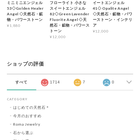
ミニミニエンジェル
フローライト 小さな
イートエンジェル
53◇Golden Healer
スイートエンジェル
41◇ Opalite Angel
Angel ◇天然石・鉱
82◇Green Lavender
◇天然石・鉱物・パワ
物・パワーストーン
Fluorite Angel ◇天
ーストーン・インテリ
然石・鉱物・パワース
ア
¥1,880
トーン
¥12,000
¥12,000
ショップの評価
すべて
1714
7
0
CATEGORY
はじめての天然石＊
今月のおすすめ
Roma Jewelry
石から選ぶ