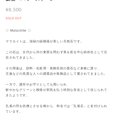
¥8,500
SOLD OUT
◇ Malachite ◇
マラカイトは、深緑の縞模様が美しい天然石です。
この石は、古代から洋の東西を問わず美を彩る中心的存在として注
目されてきました。
その用途は、顔料・化粧用・装飾目的の貴石など多岐に渡り、
王族などの高貴な人々の調度品や装飾品として愛されてきました。
一方で、護符やお守りとしても用いられ
鮮やかなグリーンと模様が邪気を払う特別な存在として信じられて
きたようです。
孔雀の羽を彷彿とさせる柄から、和名では「孔雀石」と名付けられ
ています。