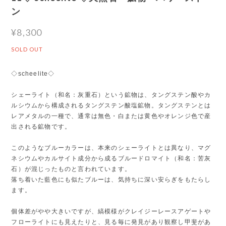
ン
¥8,300
SOLD OUT
◇scheelite◇
シェーライト（和名：灰重石）という鉱物は、タングステン酸やカ
ルシウムから構成されるタングステン酸塩鉱物。タングステンとは
レアメタルの一種で、通常は無色・白または黄色やオレンジ色で産
出される鉱物です。
このようなブルーカラーは、本来のシェーライトとは異なり、マグ
ネシウムやカルサイト成分から成るブルードロマイト（和名：苦灰
石）が混じったものと言われています。
落ち着いた藍色にも似たブルーは、気持ちに深い安らぎをもたらし
ます。
個体差がやや大きいですが、縞模様がクレイジーレースアゲートや
フローライトにも見えたりと、見る毎に発見があり観察し甲斐があ