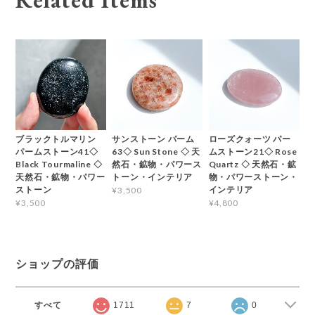
Related Items
ブラックトルマリン
サンストーン パーム
ローズクォーツ パー
パームストーン41◇
63◇ Sun Stone ◇ 天
ムストーン21◇ Rose
Black Tourmaline ◇
然石・鉱物・パワース
Quartz ◇ 天然石・鉱
天然石・鉱物・パワー
トーン・インテリア
物・パワーストーン・
ストーン
インテリア
¥3,500
¥3,500
¥4,800
ショップの評価
すべて
1711
7
0