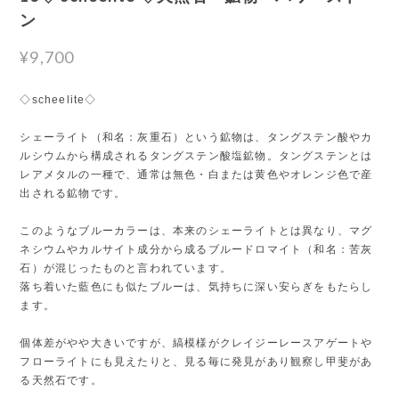
ン
¥9,700
◇scheelite◇
シェーライト（和名：灰重石）という鉱物は、タングステン酸やカ
ルシウムから構成されるタングステン酸塩鉱物。タングステンとは
レアメタルの一種で、通常は無色・白または黄色やオレンジ色で産
出される鉱物です。
このようなブルーカラーは、本来のシェーライトとは異なり、マグ
ネシウムやカルサイト成分から成るブルードロマイト（和名：苦灰
石）が混じったものと言われています。
落ち着いた藍色にも似たブルーは、気持ちに深い安らぎをもたらし
ます。
個体差がやや大きいですが、縞模様がクレイジーレースアゲートや
フローライトにも見えたりと、見る毎に発見があり観察し甲斐があ
る天然石です。