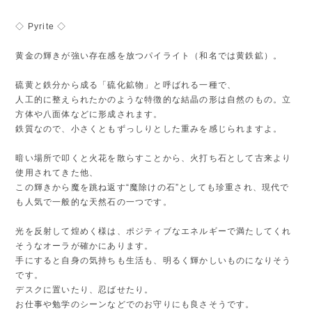
◇ Pyrite ◇
黄金の輝きが強い存在感を放つパイライト（和名では黄鉄鉱）。
硫黄と鉄分から成る「硫化鉱物」と呼ばれる一種で、
人工的に整えられたかのような特徴的な結晶の形は自然のもの。立
方体や八面体などに形成されます。
鉄質なので、小さくともずっしりとした重みを感じられますよ。
暗い場所で叩くと火花を散らすことから、火打ち石として古来より
使用されてきた他、
この輝きから魔を跳ね返す“魔除けの石”としても珍重され、現代で
も人気で一般的な天然石の一つです。
光を反射して煌めく様は、ポジティブなエネルギーで満たしてくれ
そうなオーラが確かにあります。
手にすると自身の気持ちも生活も、明るく輝かしいものになりそう
です。
デスクに置いたり、忍ばせたり。
お仕事や勉学のシーンなどでのお守りにも良さそうです。