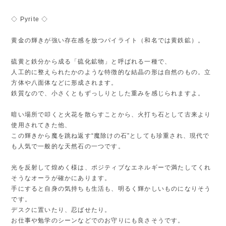
◇ Pyrite ◇
黄金の輝きが強い存在感を放つパイライト（和名では黄鉄鉱）。
硫黄と鉄分から成る「硫化鉱物」と呼ばれる一種で、
人工的に整えられたかのような特徴的な結晶の形は自然のもの。立
方体や八面体などに形成されます。
鉄質なので、小さくともずっしりとした重みを感じられますよ。
暗い場所で叩くと火花を散らすことから、火打ち石として古来より
使用されてきた他、
この輝きから魔を跳ね返す“魔除けの石”としても珍重され、現代で
も人気で一般的な天然石の一つです。
光を反射して煌めく様は、ポジティブなエネルギーで満たしてくれ
そうなオーラが確かにあります。
手にすると自身の気持ちも生活も、明るく輝かしいものになりそう
です。
デスクに置いたり、忍ばせたり。
お仕事や勉学のシーンなどでのお守りにも良さそうです。