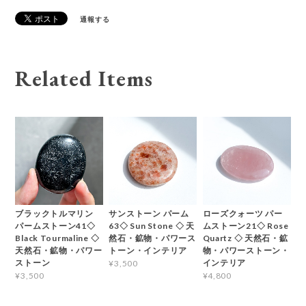
通報する
Related Items
ブラックトルマリン
サンストーン パーム
ローズクォーツ パー
パームストーン41◇
63◇ Sun Stone ◇ 天
ムストーン21◇ Rose
Black Tourmaline ◇
然石・鉱物・パワース
Quartz ◇ 天然石・鉱
天然石・鉱物・パワー
トーン・インテリア
物・パワーストーン・
ストーン
インテリア
¥3,500
¥3,500
¥4,800