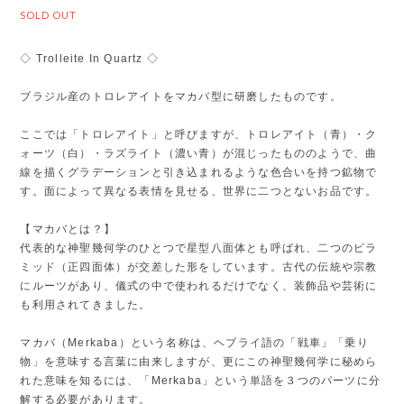
SOLD OUT
◇ Trolleite In Quartz ◇
ブラジル産のトロレアイトをマカバ型に研磨したものです。
ここでは「トロレアイト」と呼びますが、トロレアイト（青）・ク
ォーツ（白）・ラズライト（濃い青）が混じったもののようで、曲
線を描くグラデーションと引き込まれるような色合いを持つ鉱物で
す。面によって異なる表情を見せる、世界に二つとないお品です。
【マカバとは？】
代表的な神聖幾何学のひとつで星型八面体とも呼ばれ、二つのピラ
ミッド（正四面体）が交差した形をしています。古代の伝統や宗教
にルーツがあり、儀式の中で使われるだけでなく、装飾品や芸術に
も利用されてきました。
マカバ（Merkaba）という名称は、ヘブライ語の「戦車」「乗り
物」を意味する言葉に由来しますが、更にこの神聖幾何学に秘めら
れた意味を知るには、「Merkaba」という単語を３つのパーツに分
解する必要があります。