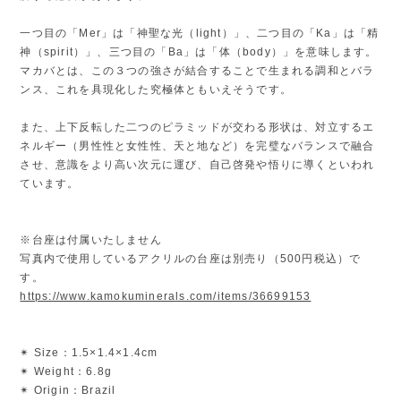
一つ目の「Mer」は「神聖な光（light）」、二つ目の「Ka」は「精
神（spirit）」、三つ目の「Ba」は「体（body）」を意味します。
マカバとは、この３つの強さが結合することで生まれる調和とバラ
ンス、これを具現化した究極体ともいえそうです。
また、上下反転した二つのピラミッドが交わる形状は、対立するエ
ネルギー（男性性と女性性、天と地など）を完璧なバランスで融合
させ、意識をより高い次元に運び、自己啓発や悟りに導くといわれ
ています。
※台座は付属いたしません
写真内で使用しているアクリルの台座は別売り（500円税込）で
す。
https://www.kamokuminerals.com/items/36699153
✴︎ Size：1.5×1.4×1.4cm
✴︎ Weight：6.8g
✴︎ Origin：Brazil