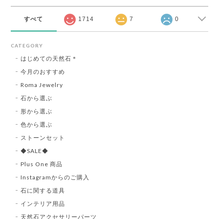
すべて
1714
7
0
CATEGORY
はじめての天然石＊
今月のおすすめ
Roma Jewelry
石から選ぶ
形から選ぶ
色から選ぶ
ストーンセット
◆SALE◆
Plus One 商品
Instagramからのご購入
石に関する道具
インテリア用品
天然石アクセサリーパーツ