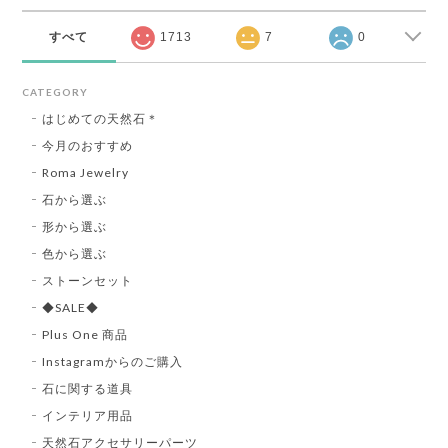
すべて
1713
7
0
CATEGORY
はじめての天然石＊
今月のおすすめ
Roma Jewelry
石から選ぶ
形から選ぶ
色から選ぶ
ストーンセット
◆SALE◆
Plus One 商品
Instagramからのご購入
石に関する道具
インテリア用品
天然石アクセサリーパーツ