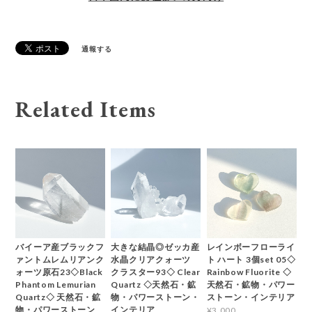
通報する
Related Items
バイーア産ブラックフ
大きな結晶◎ゼッカ産
レインボーフローライ
ァントムレムリアンク
水晶クリアクォーツ
ト ハート 3個set 05◇
ォーツ原石23◇Black
クラスター93◇ Clear
Rainbow Fluorite ◇
Phantom Lemurian
Quartz ◇天然石・鉱
天然石・鉱物・パワー
Quartz◇ 天然石・鉱
物・パワーストーン・
ストーン・インテリア
物・パワーストーン
インテリア
¥3,000