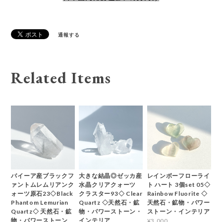
通報する
Related Items
バイーア産ブラックフ
大きな結晶◎ゼッカ産
レインボーフローライ
ァントムレムリアンク
水晶クリアクォーツ
ト ハート 3個set 05◇
ォーツ原石23◇Black
クラスター93◇ Clear
Rainbow Fluorite ◇
Phantom Lemurian
Quartz ◇天然石・鉱
天然石・鉱物・パワー
Quartz◇ 天然石・鉱
物・パワーストーン・
ストーン・インテリア
物・パワーストーン
インテリア
¥3,000