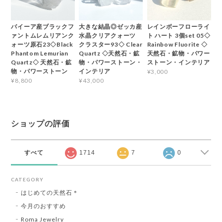
バイーア産ブラックフ
大きな結晶◎ゼッカ産
レインボーフローライ
ァントムレムリアンク
水晶クリアクォーツ
ト ハート 3個set 05◇
ォーツ原石23◇Black
クラスター93◇ Clear
Rainbow Fluorite ◇
Phantom Lemurian
Quartz ◇天然石・鉱
天然石・鉱物・パワー
Quartz◇ 天然石・鉱
物・パワーストーン・
ストーン・インテリア
物・パワーストーン
インテリア
¥3,000
¥8,800
¥43,000
ショップの評価
すべて
1714
7
0
CATEGORY
はじめての天然石＊
今月のおすすめ
Roma Jewelry