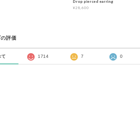
Drop pierced earring
¥28,600
プの評価
べて
1714
7
0