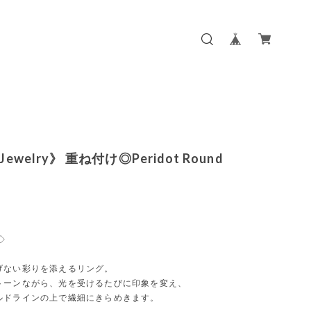
Jewelry》 重ね付け◎Peridot Round
 ◇
げない彩りを添えるリング。
トーンながら、光を受けるたびに印象を変え、
ルドラインの上で繊細にきらめきます。