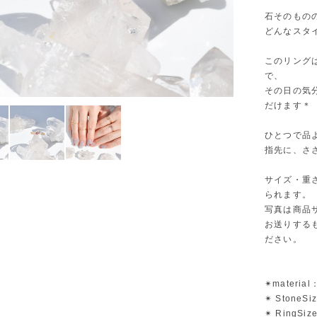
石そのもの
どんなスタ
このリング
で、
その日の気
だけます＊
ひとつで品
指先に、さ
サイズ・重
られます。
写真は商品
お送りする
ださい。
✴︎mater
✴︎ StoneS
✴︎ RingS