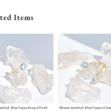
ted Items
elry》BlueTopaz Drop 3 Point
《Roma Jewelry》BlueTopaz×Clea