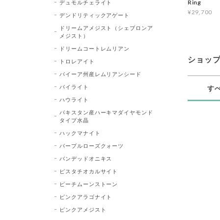
Ring
デュモルチェライト
¥29,700
デンドリティックアゲート
ドリームアメジスト（シェブロンア
メジスト）
ドリームコートレムリアン
ショッ
トロレアイト
バイーア州産レムリアンシード
パイライト
す
ハウライト
パキスタン産ハーキマダイヤモンド
タイプ水晶
ハックマナイト
パープルローズクォーツ
バンデッドオニキス
ピスタチオカルサイト
ピーチムーンストーン
ピンクアラゴナイト
ピンクアメジスト