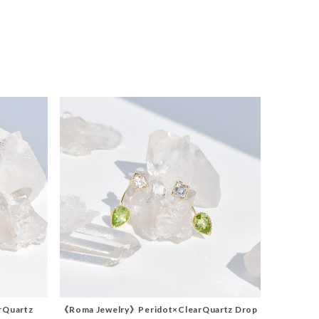
rQuartz
《Roma Jewelry》Peridot×ClearQuartz Drop