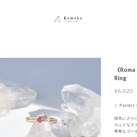
《Roma 
Ring
¥6,820
◇ Peridot
指先にさり
小ぶりなス
華奢なゴー