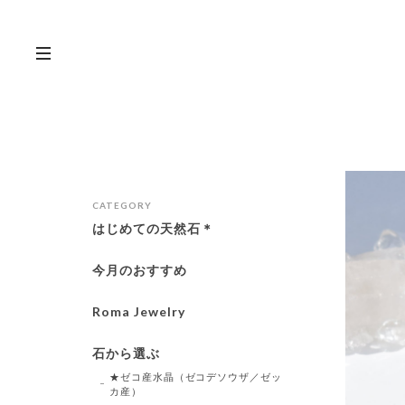
CATEGORY
はじめての天然石＊
今月のおすすめ
Roma Jewelry
石から選ぶ
★ゼコ産水晶（ゼコデソウザ／ゼッ
カ産）