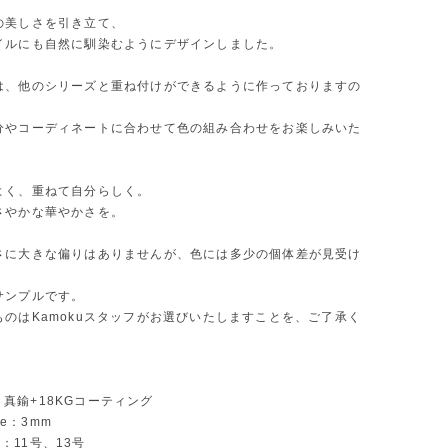
の美しさを引き立て、
イルにも自然に馴染むようにデザインしました。
は、他のシリーズと重ね付けができるように作っておりますの
分やコーディネートに合わせて色の組み合わせをお楽しみいた
よく、重ねて自分らしく。
さやかな華やかさを。
さに大きな偏りはありませんが、色には多少の個体差が見受け
サンプルです。
ものはKamokuスタッフがお選びいたしますことを、ご了承く
ial：真鍮+18KGコーティング
ize：3mm
ize：11号、13号