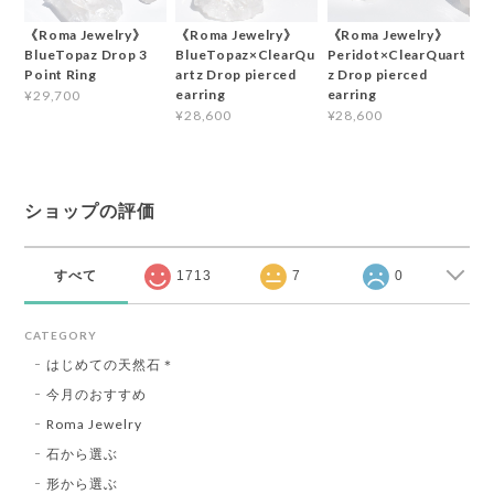
《Roma Jewelry》
《Roma Jewelry》
《Roma Jewelry》
BlueTopaz Drop 3
BlueTopaz×ClearQu
Peridot×ClearQuart
Point Ring
artz Drop pierced
z Drop pierced
earring
earring
¥29,700
¥28,600
¥28,600
ショップの評価
すべて
1713
7
0
CATEGORY
はじめての天然石＊
今月のおすすめ
Roma Jewelry
石から選ぶ
形から選ぶ