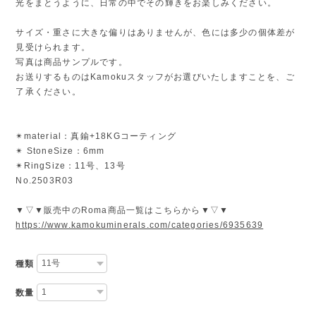
光をまとうように、日常の中でその輝きをお楽しみください。
サイズ・重さに大きな偏りはありませんが、色には多少の個体差が
見受けられます。
写真は商品サンプルです。
お送りするものはKamokuスタッフがお選びいたしますことを、ご
了承ください。
✴︎material：真鍮+18KGコーティング
✴︎ StoneSize：6mm
✴︎RingSize：11号、13号
No.2503R03
▼▽▼販売中のRoma商品一覧はこちらから▼▽▼
https://www.kamokuminerals.com/categories/6935639
種類
数量