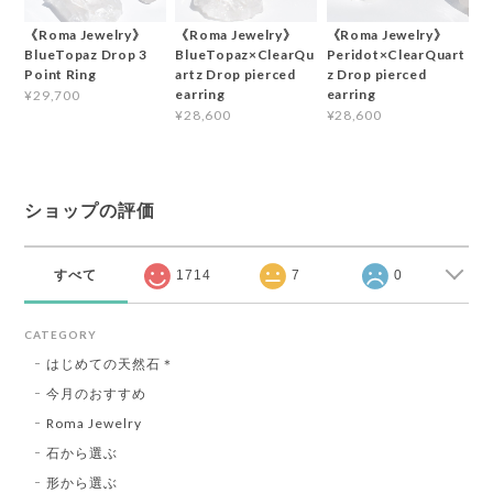
《Roma Jewelry》
《Roma Jewelry》
《Roma Jewelry》
BlueTopaz Drop 3
BlueTopaz×ClearQu
Peridot×ClearQuart
Point Ring
artz Drop pierced
z Drop pierced
earring
earring
¥29,700
¥28,600
¥28,600
ショップの評価
すべて
1714
7
0
CATEGORY
はじめての天然石＊
今月のおすすめ
Roma Jewelry
石から選ぶ
形から選ぶ