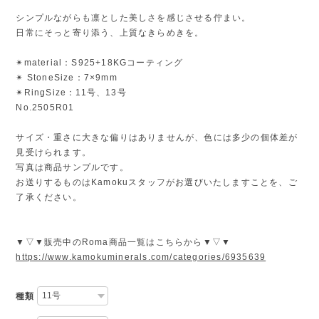
シンプルながらも凛とした美しさを感じさせる佇まい。
日常にそっと寄り添う、上質なきらめきを。
✴︎material：S925+18KGコーティング
✴︎ StoneSize：7×9mm
✴︎RingSize：11号、13号
No.2505R01
サイズ・重さに大きな偏りはありませんが、色には多少の個体差が
見受けられます。
写真は商品サンプルです。
お送りするものはKamokuスタッフがお選びいたしますことを、ご
了承ください。
▼▽▼販売中のRoma商品一覧はこちらから▼▽▼
https://www.kamokuminerals.com/categories/6935639
種類