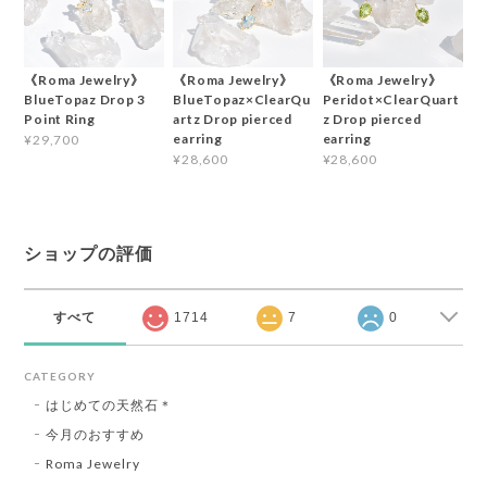
《Roma Jewelry》
《Roma Jewelry》
《Roma Jewelry》
BlueTopaz Drop 3
BlueTopaz×ClearQu
Peridot×ClearQuart
Point Ring
artz Drop pierced
z Drop pierced
earring
earring
¥29,700
¥28,600
¥28,600
ショップの評価
すべて
1714
7
0
CATEGORY
はじめての天然石＊
今月のおすすめ
Roma Jewelry