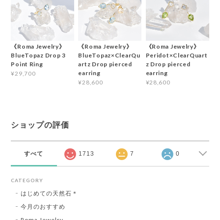
《Roma Jewelry》
《Roma Jewelry》
《Roma Jewelry》
BlueTopaz Drop 3
BlueTopaz×ClearQu
Peridot×ClearQuart
Point Ring
artz Drop pierced
z Drop pierced
earring
earring
¥29,700
¥28,600
¥28,600
ショップの評価
すべて
1713
7
0
CATEGORY
はじめての天然石＊
今月のおすすめ
Roma Jewelry