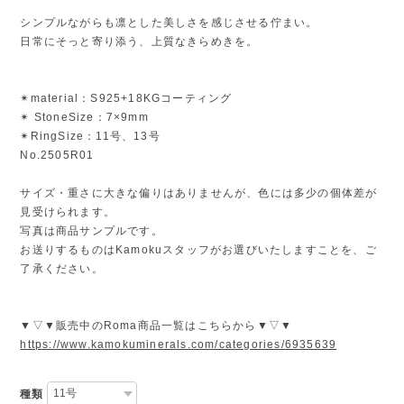
シンプルながらも凛とした美しさを感じさせる佇まい。
日常にそっと寄り添う、上質なきらめきを。
✴︎material：S925+18KGコーティング
✴︎ StoneSize：7×9mm
✴︎RingSize：11号、13号
No.2505R01
サイズ・重さに大きな偏りはありませんが、色には多少の個体差が
見受けられます。
写真は商品サンプルです。
お送りするものはKamokuスタッフがお選びいたしますことを、ご
了承ください。
▼▽▼販売中のRoma商品一覧はこちらから▼▽▼
https://www.kamokuminerals.com/categories/6935639
種類