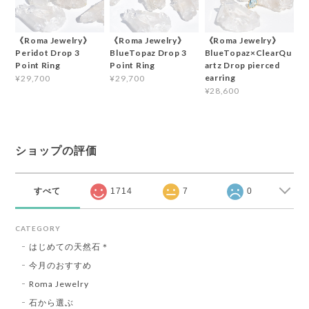
《Roma Jewelry》
《Roma Jewelry》
《Roma Jewelry》
Peridot Drop 3
BlueTopaz Drop 3
BlueTopaz×ClearQu
Point Ring
Point Ring
artz Drop pierced
earring
¥29,700
¥29,700
¥28,600
ショップの評価
すべて
1714
7
0
CATEGORY
はじめての天然石＊
今月のおすすめ
Roma Jewelry
石から選ぶ