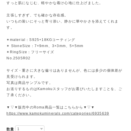
すっと肌になじむ、軽やかな着け心地に仕上げました。
主張しすぎず、でも確かな存在感。
いつもの装いにそっと寄り添い、静かに華やかさを添えてくれま
す。
✴︎material：S925+18KGコーティング
✴︎ StoneSize：7×9mm、3×3mm、5×5mm
✴︎RingSize：フリーサイズ
No.2505R02
サイズ・重さに大きな偏りはありませんが、色には多少の個体差が
見受けられます。
写真は商品サンプルです。
お送りするものはKamokuスタッフがお選びいたしますことを、ご
了承ください。
▼▽▼販売中のRoma商品一覧はこちらから▼▽▼
https://www.kamokuminerals.com/categories/6935639
数量