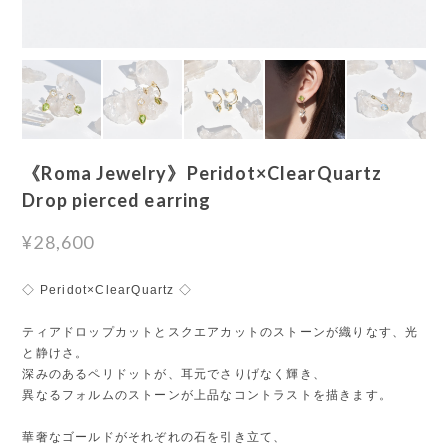
《Roma Jewelry》Peridot×ClearQuartz
Drop pierced earring
¥28,600
◇ Peridot×ClearQuartz ◇
ティアドロップカットとスクエアカットのストーンが織りなす、光
と静けさ。
深みのあるペリドットが、耳元でさりげなく輝き、
異なるフォルムのストーンが上品なコントラストを描きます。
華奢なゴールドがそれぞれの石を引き立て、