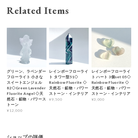
Related Items
グリーン、ラベンダー
レインボーフローライ
レインボーフローライ
フローライト 小さな
ト タワー型51◇
ト ハート 3個set 05◇
スイートエンジェル
Rainbow Fluorite ◇
Rainbow Fluorite ◇
82◇Green Lavender
天然石・鉱物・パワー
天然石・鉱物・パワー
Fluorite Angel ◇天
ストーン・インテリア
ストーン・インテリア
然石・鉱物・パワース
¥9,500
¥3,000
トーン
¥12,000
ショップの評価