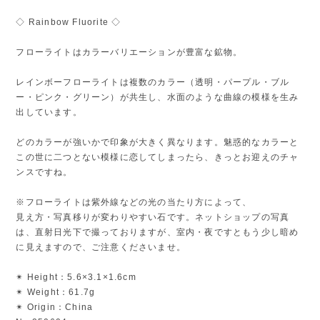
◇ Rainbow Fluorite ◇
フローライトはカラーバリエーションが豊富な鉱物。
レインボーフローライトは複数のカラー（透明・パープル・ブル
ー・ピンク・グリーン）が共生し、水面のような曲線の模様を生み
出しています。
どのカラーが強いかで印象が大きく異なります。魅惑的なカラーと
この世に二つとない模様に恋してしまったら、きっとお迎えのチャ
ンスですね。
※フローライトは紫外線などの光の当たり方によって、
見え方・写真移りが変わりやすい石です。ネットショップの写真
は、直射日光下で撮っておりますが、室内・夜ですともう少し暗め
に見えますので、ご注意くださいませ。
✴︎ Height：5.6×3.1×1.6cm
✴︎ Weight：61.7g
✴︎ Origin：China